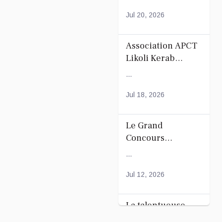
Mayotte
Jul 20, 2026
Association APCT
Likoli Kerab
Chiconi pour son
...
Assemblée
Générale
Jul 18, 2026
Ordinaire
Le Grand
Concours
Coranique –
...
2Édition par
l'association
Jul 12, 2026
Tandhum Cour'an
La talentueuse
Nady