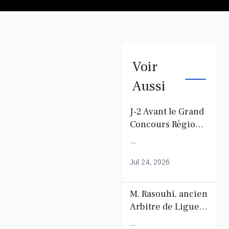
Voir
Aussi
J-2 Avant le Grand
Concours Régional
du Coranà Mayotte
...
Jul 24, 2026
M. Rasouhi, ancien
Arbitre de Ligue
de Football de
...