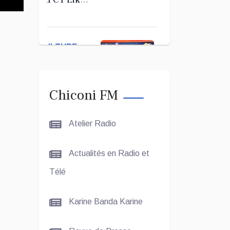
Kerab
Chiconi
pour son
CULTURE
Assemblée
ET SOCIÉTÉ
Générale
Ordinaire
Le Grand
Chiconi FM
Concours
Coranique –
Atelier Radio
2Édition par
l'association
CULTURE
Actualités en Radio et
Tandhum
ET
Cour'an
Télé
SOCIÉTÉ
Karine Banda Karine
La
talentueuse