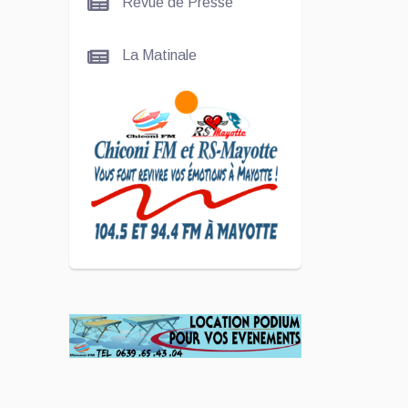
Revue de Presse
Nady
La Matinale
SCAN
ÉCONOMIQUE
Kira Bacar
Adacolo pour
Le port de
Longoni
PLUS DE
SPORTS
L'Association
Zé Run pour
le lancement
de One Run –
17