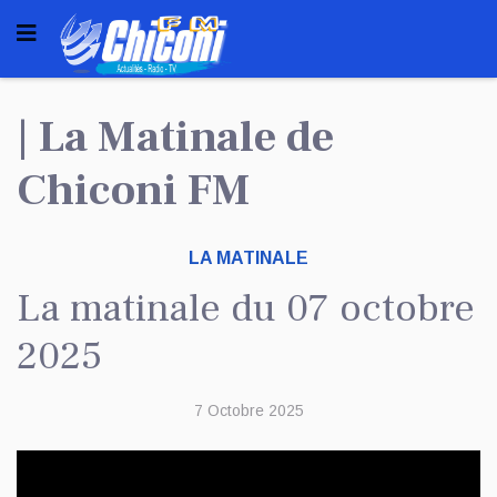
| La Matinale de
Chiconi FM
LA MATINALE
La matinale du 07 octobre
2025
7 Octobre 2025