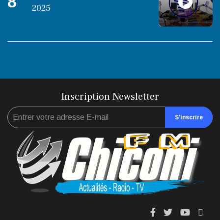
8
2025
Inscription Newsletter
S'inscrire
fa
fa
fab
fas