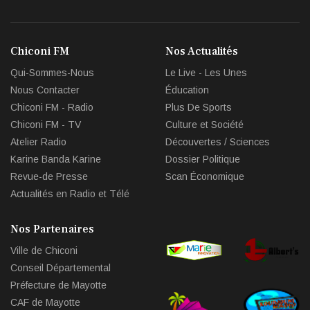
fa-
fa-
fa-
fa-
facebook
twitter
youtub
env
Chiconi FM
Nos Actualités
circl
Qui-Sommes-Nous
Le Live - Les Unes
che
Nous Contacter
Éducation
Chiconi FM - Radio
Plus De Sports
Chiconi FM - TV
Culture et Société
Atelier Radio
Découvertes / Sciences
Karine Banda Karine
Dossier Politique
Revue-de Presse
Scan Économique
Actualités en Radio et Télé
Nos Partenaires
Ville de Chiconi
Conseil Départemental
Préfecture de Mayotte
CAF de Mayotte