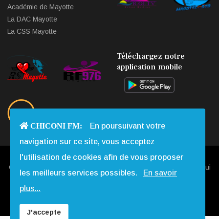
Académie de Mayotte
La DAC Mayotte
La CSS Mayotte
Téléchargez notre
application mobile
CHICONI FM:
En poursuivant votre
navigation sur ce site, vous acceptez
l'utilisation de cookies afin de vous proposer
Copyright © 2013 - 2026 Chiconi FM. Tous Droits Réservés |
Qui
les meilleurs services possibles.
En savoir
Sommes-nous
|
Contact
|
Mentions légales
|
Webmail
|
plus...
Réalisation:
Web-Mayotte
J'accepte