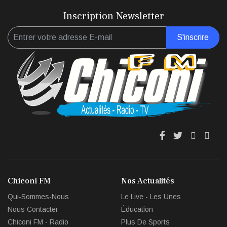
Inscription Newsletter
S'inscrire
fa
fa
fab
fas
fa-
fa-
fa-
fa-
facebook
twitter
youtub
env
Chiconi FM
Nos Actualités
circl
Qui-Sommes-Nous
Le Live - Les Unes
che
Nous Contacter
Éducation
Chiconi FM - Radio
Plus De Sports