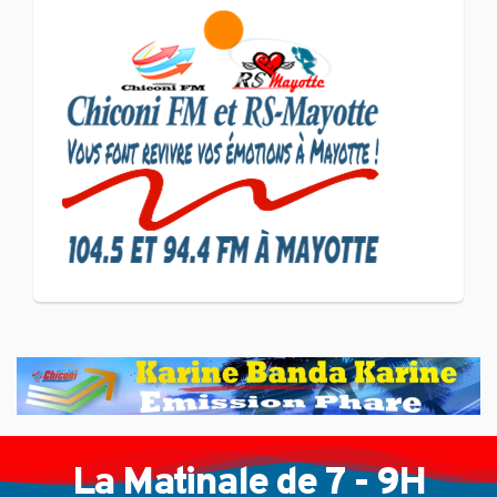
SCAN ÉCONOMIQUE
Le président de
l'association Coup de
Pouce a partagé sa vision
d'un entrepreneuriat
CULTURE ET SOCIÉTÉ
L'association Marovoanio
et Reska NI Kalamu pour la
Langue KIBOSI
La Matinale de 7 - 9H