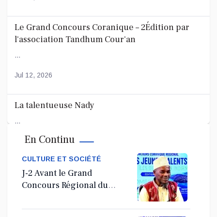
Le Grand Concours Coranique – 2Édition par
l'association Tandhum Cour'an
...
Jul 12, 2026
La talentueuse Nady
...
En Continu
Jul 11, 2026
CULTURE ET SOCIÉTÉ
J-2 Avant le Grand
Concours Régional du
Coranà Mayotte