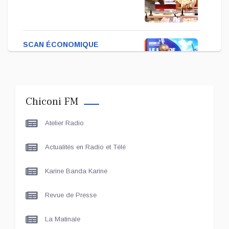
SCAN ÉCONOMIQUE
Kira Bacar Adacolo pour
Le port de Longoni
Chiconi FM
PLUS DE SPORTS
Atelier Radio
L'Association Zé Run pour
le lancement de One Run –
Actualités en Radio et Télé
17 Communes
Karine Banda Karine
LE LIVE - LES UNES
Le grand entretien avec Le
Revue de Presse
Maire de Chiconi
La Matinale