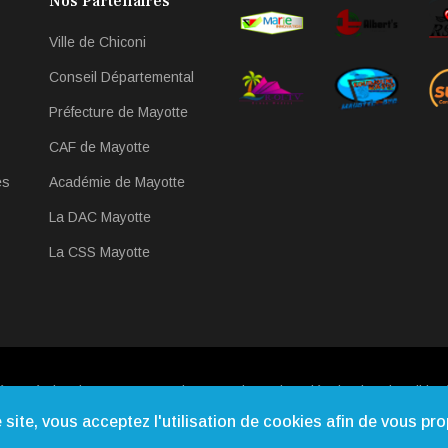
Nos Partenaires
Ville de Chiconi
Conseil Départemental
Préfecture de Mayotte
CAF de Mayotte
es
Académie de Mayotte
La DAC Mayotte
La CSS Mayotte
éservés |
Qui Sommes-nous
|
Contact
|
Mentions légales
|
Webmail
| Ré
site, vous acceptez l'utilisation de cookies afin de vous pr