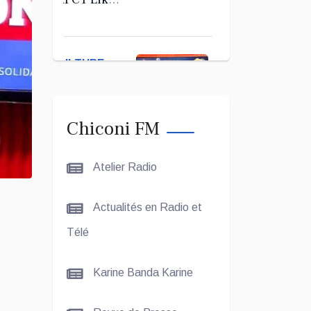
Kerab
Chiconi
pour son
CULTURE
Assemblée
ET SOCIÉTÉ
Générale
Ordinaire
Le Grand
Chiconi FM
Concours
Coranique –
Atelier Radio
2Édition par
l'association
CULTURE
Actualités en Radio et
Tandhum
ET
Cour'an
Télé
SOCIÉTÉ
Karine Banda Karine
La
talentueuse