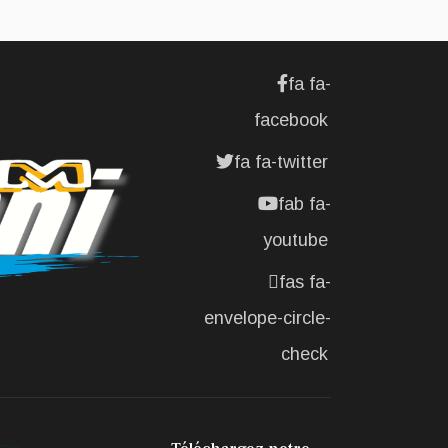
SOCIÉTÉ
L'association
Marovoanio
fa fa-
et Reska NI
Kalamu pour
facebook
la Langue
KIBOSI
fa fa-twitter
fab fa-
youtube
fas fa-
envelope-circle-
check