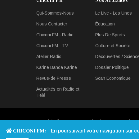
Chiconi FM
Nos Actualités
Qui-Sommes-Nous
Le Live - Les Unes
Nous Contacter
Éducation
Chiconi FM - Radio
Plus De Sports
Chiconi FM - TV
Culture et Société
Atelier Radio
Découvertes / Scienc
Karine Banda Karine
Dossier Politique
Revue-de Presse
Scan Économique
Actualités en Radio et
Télé
Copyright © 2013 - 2026 Chiconi FM. Tous Droits R
CHICONI FM:
En poursuivant votre navigation sur ce 