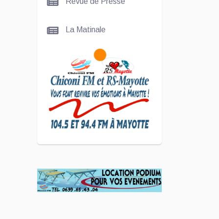
Revue de Presse
Nady
La Matinale
SCAN
ÉCONOMIQUE
Kira Bacar
Adacolo pour
Le port de
Longoni
PLUS DE
SPORTS
L'Association
Zé Run pour
le lancement
de One Run –
17