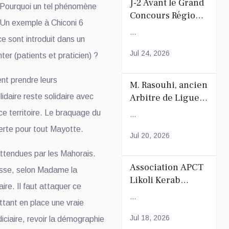
J-2 Avant le Grand
. Pourquoi un tel phénomène
Concours Régional
Un exemple à Chiconi 6
du Coranà Mayotte
...
 sont introduit dans un
Jul 24, 2026
ter (patients et praticien) ?
nt prendre leurs
M. Rasouhi, ancien
idaire reste solidaire avec
Arbitre de Ligue
de Football de
ce territoire. Le braquage du
...
Mayotte
lerte pour tout Mayotte.
Jul 20, 2026
attendues par les Mahorais.
Association APCT
sse, selon Madame la
Likoli Kerab
re. Il faut attaquer ce
Chiconi pour son
...
tant en place une vraie
Assemblée
Générale
Jul 18, 2026
diciaire, revoir la démographie