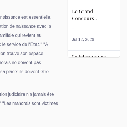
Ordinaire
Le Grand
 naissance est essentielle.
Concours
Coranique –
tation de naissance avec la
...
2Édition par
amiliale qui revient au
l'association
Jul 12, 2026
 le service de l'Etat." "A
Tandhum Cour'an
tion trouve son espace
La talentueuse
horais ne doivent pas
Nady
 sa place: ils doivent être
...
Jul 11, 2026
ion judiciaire n'a jamais été
" "Les mahorais sont victimes