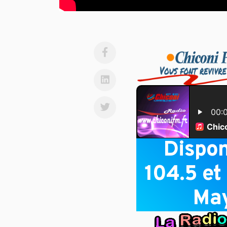
Dispon
104.5 et
May