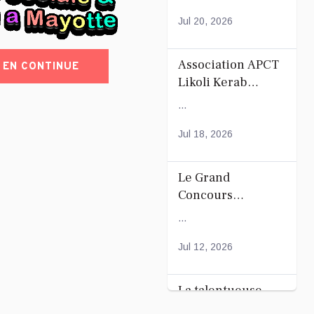
Mayotte
Jul 20, 2026
Association APCT
EN CONTINUE
Likoli Kerab
Chiconi pour son
...
Assemblée
Générale
Jul 18, 2026
Ordinaire
Le Grand
Concours
Coranique –
...
2Édition par
l'association
Jul 12, 2026
Tandhum Cour'an
La talentueuse
Nady