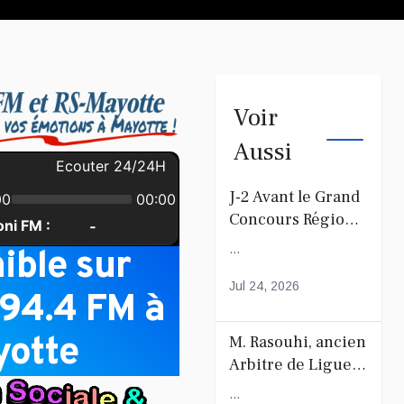
Voir
Aussi
J-2 Avant le Grand
Concours Régional
du Coranà Mayotte
...
ible sur
Jul 24, 2026
 94.4 FM à
otte
M. Rasouhi, ancien
Arbitre de Ligue
de Football de
...