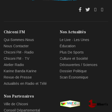
fa
fa
fab
fas
fa-
fa-
fa-
fa-
facebook
twitter
youtub
env
Chiconi FM
Nos Actualités
circl
Qui-Sommes-Nous
Le Live - Les Unes
che
Nous Contacter
Éducation
Chiconi FM - Radio
Plus De Sports
Chiconi FM - TV
Culture et Société
Atelier Radio
Découvertes / Sciences
Karine Banda Karine
Dossier Politique
Revue-de Presse
Scan Économique
Actualités en Radio et Télé
Nos Partenaires
Ville de Chiconi
Conseil Départemental