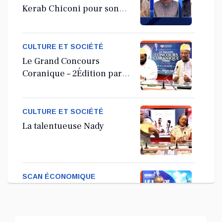
Kerab Chiconi pour son
Assemblée Générale
Ordinaire
CULTURE ET SOCIÉTÉ
Le Grand Concours
Coranique – 2Édition par
l'association Tandhum
Cour'an
CULTURE ET SOCIÉTÉ
La talentueuse Nady
SCAN ÉCONOMIQUE
Kira Bacar Adacolo pour
Le port de Longoni