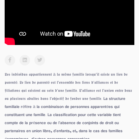
𝕷𝖊𝖘 𝖎𝖓𝖉𝖎𝖛𝖎𝖉𝖚𝖘 𝖆𝖕𝖕𝖆𝖗𝖙𝖎𝖊𝖓𝖓𝖊𝖓𝖙 à 𝖑𝖆 𝖒ê𝖒𝖊 𝖋𝖆𝖒𝖎𝖑𝖑𝖊 𝖑𝖔𝖗𝖘𝖖𝖚'𝖎𝖑 𝖊𝖝𝖎𝖘𝖙𝖊 𝖚𝖓 𝖑𝖎𝖊𝖓 𝖉𝖊
𝖕𝖆𝖗𝖊𝖓𝖙é. 𝕷𝖊 𝖑𝖎𝖊𝖓 𝖉𝖊 𝖕𝖆𝖗𝖊𝖓𝖙é 𝖊𝖘𝖙 𝖑'𝖊𝖓𝖘𝖊𝖒𝖇𝖑𝖊 𝖉𝖊𝖘 𝖑𝖎𝖊𝖓𝖘 𝖉'𝖆𝖑𝖑𝖎𝖆𝖓𝖈𝖊𝖘 𝖊𝖙 𝖉𝖊
𝖋𝖎𝖑𝖎𝖆𝖙𝖎𝖔𝖓𝖘 𝖖𝖚𝖎 𝖊𝖝𝖎𝖘𝖙𝖊𝖓𝖙 𝖆𝖚 𝖘𝖊𝖎𝖓 𝖉'𝖚𝖓𝖊 𝖋𝖆𝖒𝖎𝖑𝖑𝖊. 𝕷'𝖆𝖑𝖑𝖎𝖆𝖓𝖈𝖊 𝖊𝖘𝖙 𝖑'𝖚𝖓𝖎𝖔𝖓 𝖊𝖓𝖙𝖗𝖊 𝖉𝖊𝖚𝖝
𝖔𝖚 𝖕𝖑𝖚𝖘𝖎𝖊𝖚𝖗𝖘 𝖆𝖉𝖚𝖑𝖙𝖊𝖘 𝖉𝖆𝖓𝖘 𝖑'𝖔𝖇𝖏𝖊𝖈𝖙𝖎𝖋 𝖉𝖊 𝖋𝖔𝖓𝖉𝖊𝖗 𝖚𝖓𝖊 𝖋𝖆𝖒𝖎𝖑𝖑𝖊. 𝗟𝗮 𝘀𝘁𝗿𝘂𝗰𝘁𝘂𝗿𝗲
𝗳𝗮𝗺𝗶𝗹𝗶𝗮𝗹𝗲 𝗿é𝗳è𝗿𝗲 à 𝗹𝗮 𝗰𝗼𝗺𝗯𝗶𝗻𝗮𝗶𝘀𝗼𝗻 𝗱𝗲 𝗽𝗲𝗿𝘀𝗼𝗻𝗻𝗲𝘀 𝗮𝗽𝗽𝗮𝗿𝗲𝗻𝘁é𝗲𝘀 𝗾𝘂𝗶
𝗰𝗼𝗻𝘀𝘁𝗶𝘁𝘂𝗲𝗻𝘁 𝘂𝗻𝗲 𝗳𝗮𝗺𝗶𝗹𝗹𝗲. 𝗟𝗮 𝗰𝗹𝗮𝘀𝘀𝗶𝗳𝗶𝗰𝗮𝘁𝗶𝗼𝗻 𝗽𝗼𝘂𝗿 𝗰𝗲𝘁𝘁𝗲 𝘃𝗮𝗿𝗶𝗮𝗯𝗹𝗲 𝘁𝗶𝗲𝗻𝘁
𝗰𝗼𝗺𝗽𝘁𝗲 𝗱𝗲 𝗹𝗮 𝗽𝗿é𝘀𝗲𝗻𝗰𝗲 𝗼𝘂 𝗱𝗲 𝗹'𝗮𝗯𝘀𝗲𝗻𝗰𝗲 𝗱𝗲 𝗰𝗼𝗻𝗷𝗼𝗶𝗻𝘁𝘀 𝗱𝗲 𝗱𝗿𝗼𝗶𝘁 𝗼𝘂
𝗽𝗮𝗿𝘁𝗲𝗻𝗮𝗶𝗿𝗲𝘀 𝗲𝗻 𝘂𝗻𝗶𝗼𝗻 𝗹𝗶𝗯𝗿𝗲❟ 𝗱'𝗲𝗻𝗳𝗮𝗻𝘁𝘀❟ 𝗲𝘁❟ 𝗱𝗮𝗻𝘀 𝗹𝗲 𝗰𝗮𝘀 𝗱𝗲𝘀 𝗳𝗮𝗺𝗶𝗹𝗹𝗲𝘀
é𝗰𝗼𝗻𝗼𝗺𝗶𝗾𝘂𝗲𝘀❟ 𝗱'𝗮𝘂𝘁𝗿𝗲𝘀 𝗽𝗲𝗿𝘀𝗼𝗻𝗻𝗲𝘀 𝗮𝗽𝗽𝗮𝗿𝗲𝗻𝘁é𝗲𝘀.