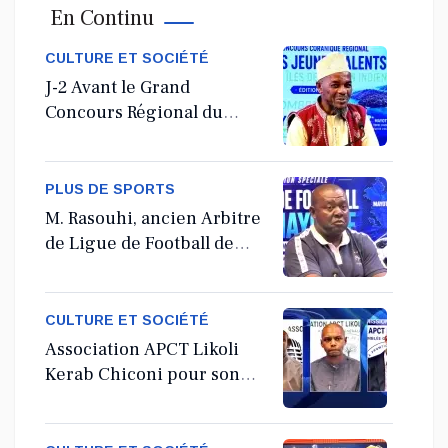
En Continu
Jul 11, 2026
CULTURE ET SOCIÉTÉ
J-2 Avant le Grand
Concours Régional du
Coranà Mayotte
PLUS DE SPORTS
M. Rasouhi, ancien Arbitre
de Ligue de Football de
Mayotte
CULTURE ET SOCIÉTÉ
Association APCT Likoli
Kerab Chiconi pour son
Assemblée Générale
Ordinaire