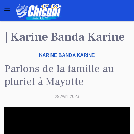
| Karine Banda Karine
KARINE BANDA KARINE
Parlons de la famille au
pluriel à Mayotte
29 Avril 2023