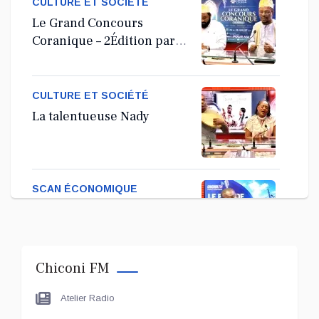
CULTURE ET SOCIÉTÉ
Le Grand Concours
Coranique – 2Édition par
l'association Tandhum
Cour'an
CULTURE ET SOCIÉTÉ
La talentueuse Nady
SCAN ÉCONOMIQUE
Kira Bacar Adacolo pour
Le port de Longoni
Chiconi FM
PLUS DE SPORTS
Atelier Radio
L'Association Zé Run pour