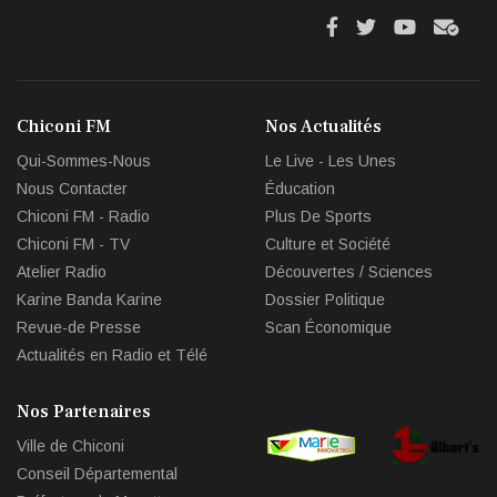
fa
fa
fab
fas
fa-
fa-
fa-
fa-
facebook
twitter
youtube
env
Chiconi FM
Nos Actualités
circl
Qui-Sommes-Nous
Le Live - Les Unes
che
Nous Contacter
Éducation
Chiconi FM - Radio
Plus De Sports
Chiconi FM - TV
Culture et Société
Atelier Radio
Découvertes / Sciences
Karine Banda Karine
Dossier Politique
Revue-de Presse
Scan Économique
Actualités en Radio et Télé
Nos Partenaires
Ville de Chiconi
Conseil Départemental