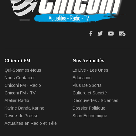
fa
fa
fab
fas
fa-
fa-
fa-
fa-
facebook
twitter
youtube
env
Chiconi FM
Nos Actualités
circl
Qui-Sommes-Nous
Le Live - Les Unes
che
Nous Contacter
Éducation
Chiconi FM - Radio
Plus De Sports
Chiconi FM - TV
Culture et Société
Atelier Radio
Découvertes / Sciences
Karine Banda Karine
Dossier Politique
Revue-de Presse
Scan Économique
Actualités en Radio et Télé