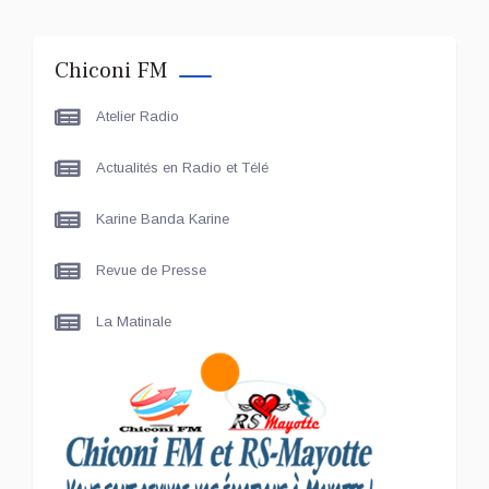
Le port de Longoni
Chiconi FM
PLUS DE SPORTS
Atelier Radio
L'Association Zé Run pour
le lancement de One Run –
Actualités en Radio et Télé
17 Communes
Karine Banda Karine
LE LIVE - LES UNES
Le grand entretien avec Le
Revue de Presse
Maire de Chiconi
La Matinale
SCAN ÉCONOMIQUE
Le président de
l'association Coup de
Pouce a partagé sa vision