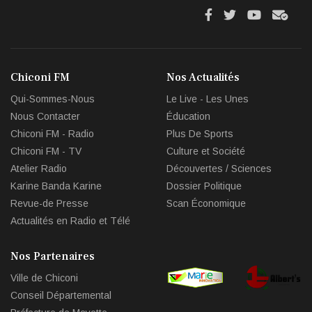
fa
fa
fab
fas
fa-
fa-
fa-
fa-
facebook
twitter
youtube
env
Chiconi FM
Nos Actualités
circl
Qui-Sommes-Nous
Le Live - Les Unes
che
Nous Contacter
Éducation
Chiconi FM - Radio
Plus De Sports
Chiconi FM - TV
Culture et Société
Atelier Radio
Découvertes / Sciences
Karine Banda Karine
Dossier Politique
Revue-de Presse
Scan Économique
Actualités en Radio et Télé
Nos Partenaires
Ville de Chiconi
Conseil Départemental