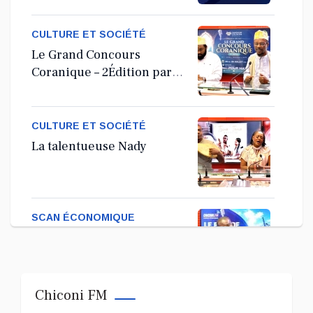
Ordinaire
CULTURE ET SOCIÉTÉ
Le Grand Concours
Coranique – 2Édition par
l'association Tandhum
Cour'an
CULTURE ET SOCIÉTÉ
La talentueuse Nady
SCAN ÉCONOMIQUE
Kira Bacar Adacolo pour
Le port de Longoni
Chiconi FM
PLUS DE SPORTS