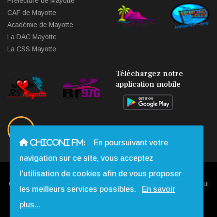
Préfecture de Mayotte
CAF de Mayotte
Académie de Mayotte
La DAC Mayotte
La CSS Mayotte
Téléchargez notre
application mobile
CHICONI FM:
En poursuivant votre
navigation sur ce site, vous acceptez
l'utilisation de cookies afin de vous proposer
Copyright © 2013 - 2026 Chiconi FM. Tous Droits Réservés |
Qui
les meilleurs services possibles.
En savoir
Sommes-nous
|
Contact
|
Mentions légales
|
Webmail
|
plus...
Réalisation:
Web-Mayotte