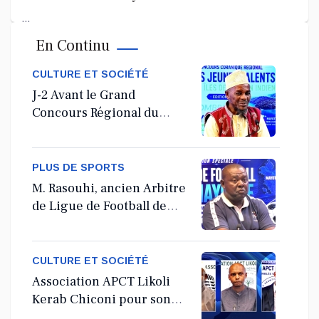
...
En Continu
Jul 11, 2026
CULTURE ET SOCIÉTÉ
J-2 Avant le Grand
Concours Régional du
Coranà Mayotte
PLUS DE SPORTS
M. Rasouhi, ancien Arbitre
de Ligue de Football de
Mayotte
CULTURE ET SOCIÉTÉ
Association APCT Likoli
Kerab Chiconi pour son
Assemblée Générale