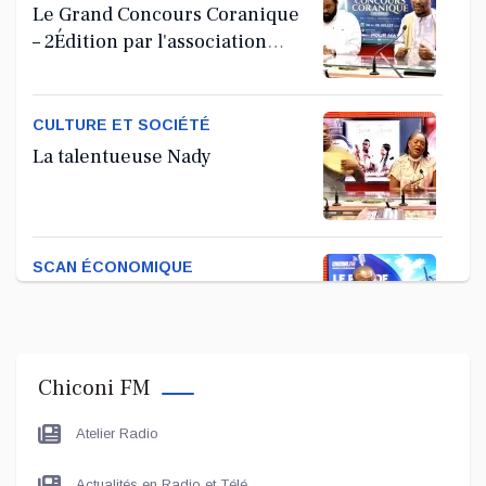
Le Grand Concours Coranique
– 2Édition par l'association
Tandhum Cour'an
CULTURE ET SOCIÉTÉ
La talentueuse Nady
SCAN ÉCONOMIQUE
Kira Bacar Adacolo pour Le
port de Longoni
Chiconi FM
PLUS DE SPORTS
Atelier Radio
L'Association Zé Run pour le
lancement de One Run – 17
Actualités en Radio et Télé