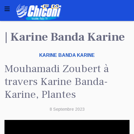
| Karine Banda Karine
KARINE BANDA KARINE
Mouhamadi Zoubert à
travers Karine Banda-
Karine, Plantes
8 Septembre 2023