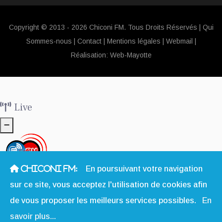
Copyright © 2013 - 2026 Chiconi FM. Tous Droits Réservés |
Qui
Sommes-nous
|
Contact
|
Mentions légales
|
Webmail
|
Réalisation:
Web-Mayotte
Live
CHICONI FM:
En poursuivant votre navigation
La Radio Sociale & Solidaire à Mayotte
sur ce site, vous acceptez l'utilisation de cookies afin
de vous proposer les meilleurs services possibles.
En
savoir plus...