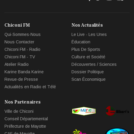
fa-
fa-
fa-
fa-
facebook
twitter
youtube
env
Chiconi FM
Nos Actualités
circl
Qui-Sommes-Nous
Le Live - Les Unes
che
Nous Contacter
Éducation
Chiconi FM - Radio
Plus De Sports
Chiconi FM - TV
Culture et Société
Atelier Radio
Découvertes / Sciences
Karine Banda Karine
Dossier Politique
Revue-de Presse
Scan Économique
Actualités en Radio et Télé
Nos Partenaires
Ville de Chiconi
Conseil Départemental
Préfecture de Mayotte
CAF de Mayotte