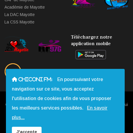
Académie de Mayotte
La DAC Mayotte
La CSS Mayotte
Téléchargez notre
application mobile
CHICONI FM:
En poursuivant votre
navigation sur ce site, vous acceptez
l'utilisation de cookies afin de vous proposer
Copyright © 2013 - 2026 Chiconi FM. Tous Droits Réservés |
Qui
les meilleurs services possibles.
En savoir
Sommes-nous
|
Contact
|
Mentions légales
|
Webmail
|
plus...
Réalisation:
Web-Mayotte
J'accepte