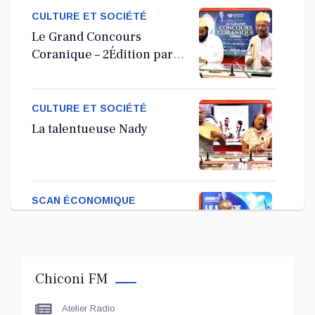
CULTURE ET SOCIÉTÉ
Le Grand Concours
Coranique – 2Édition par
l'association Tandhum
Cour'an
CULTURE ET SOCIÉTÉ
La talentueuse Nady
SCAN ÉCONOMIQUE
Kira Bacar Adacolo pour
Le port de Longoni
Chiconi FM
PLUS DE SPORTS
Atelier Radio
L'Association Zé Run pour