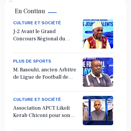
En Continu
Jul 11, 2026
CULTURE ET SOCIÉTÉ
J-2 Avant le Grand
Concours Régional du
Coranà Mayotte
PLUS DE SPORTS
M. Rasouhi, ancien Arbitre
de Ligue de Football de
Mayotte
CULTURE ET SOCIÉTÉ
Association APCT Likoli
Kerab Chiconi pour son
Assemblée Générale
Ordinaire