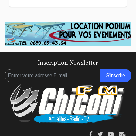
Inscription Newsletter
S'inscrire
fa
fa
fab
fas