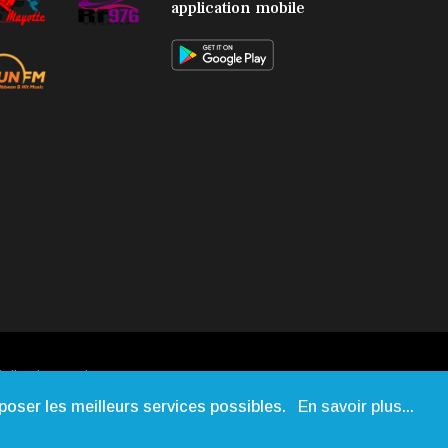
SOCIÉTÉ
application mobile
L'association
Marovoanio
et Reska NI
Kalamu pour
la Langue
KIBOSI
alisation:
Web-Mayotte
oposer les meilleurs services possibles.
En savoir plus...