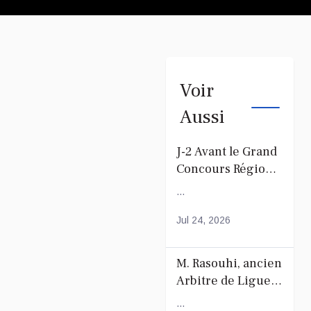
Voir
Aussi
J-2 Avant le Grand
Concours Régional
du Coranà Mayotte
...
Jul 24, 2026
M. Rasouhi, ancien
Arbitre de Ligue
de Football de
...