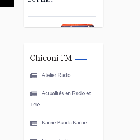
Kerab
Chiconi
pour son
CULTURE
Assemblée
ET SOCIÉTÉ
Générale
Ordinaire
Le Grand
Chiconi FM
Concours
Coranique –
Atelier Radio
2Édition par
l'association
CULTURE
Actualités en Radio et
Tandhum
ET
Cour'an
Télé
SOCIÉTÉ
Karine Banda Karine
La
talentueuse