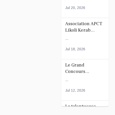
Mayotte
Jul 20, 2026
Association APCT
Likoli Kerab
Chiconi pour son
...
Assemblée
Générale
Jul 18, 2026
Ordinaire
Le Grand
Concours
Coranique –
...
2Édition par
l'association
Jul 12, 2026
Tandhum Cour'an
La talentueuse
Nady