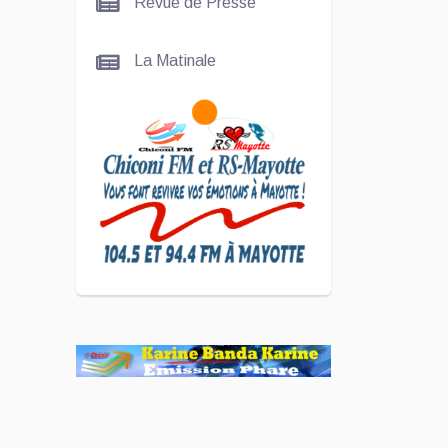
Revue de Presse
Nady
La Matinale
SCAN
ÉCONOMIQUE
Kira Bacar
Adacolo pour
Le port de
Longoni
PLUS DE
SPORTS
L'Association
Zé Run pour
le lancement
de One Run –
17