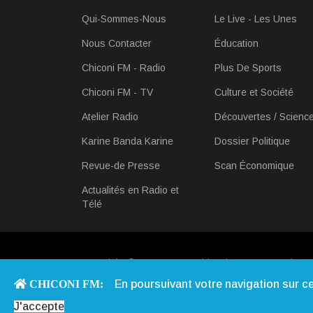
Qui-Sommes-Nous
Le Live - Les Unes
Nous Contacter
Éducation
Chiconi FM - Radio
Plus De Sports
Chiconi FM - TV
Culture et Société
Atelier Radio
Découvertes / Scienc
Karine Banda Karine
Dossier Politique
Revue-de Presse
Scan Économique
Actualités en Radio et
Télé
Copyright © 2013 - 2026 Chiconi FM. Tous Droits R
CHICONI FM:
En poursuivant votre navigation sur ce 
J'accepte