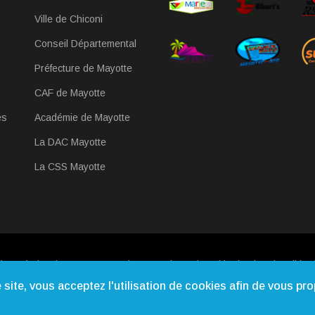
Ville de Chiconi
Conseil Départemental
Préfecture de Mayotte
CAF de Mayotte
es
Académie de Mayotte
La DAC Mayotte
La CSS Mayotte
éservés |
Qui Sommes-nous
|
Contact
|
Mentions légales
|
Webmail
| Ré
site, vous acceptez l'utilisation de cookies afin de vous pr