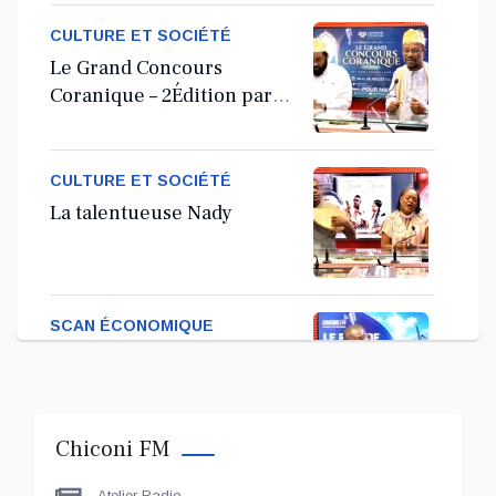
Ordinaire
CULTURE ET SOCIÉTÉ
Le Grand Concours
Coranique – 2Édition par
l'association Tandhum
Cour'an
CULTURE ET SOCIÉTÉ
La talentueuse Nady
SCAN ÉCONOMIQUE
Kira Bacar Adacolo pour
Le port de Longoni
Chiconi FM
PLUS DE SPORTS
Atelier Radio