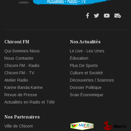
fa
fa
fab
fas
fa-
fa-
fa-
fa-
facebook
twitter
youtube
env
Chiconi FM
Nos Actualités
circl
Qui-Sommes-Nous
Le Live - Les Unes
che
Nous Contacter
Éducation
Chiconi FM - Radio
Plus De Sports
Chiconi FM - TV
Culture et Société
Atelier Radio
Découvertes / Sciences
Karine Banda Karine
Dossier Politique
Revue-de Presse
Scan Économique
Actualités en Radio et Télé
Nos Partenaires
Ville de Chiconi