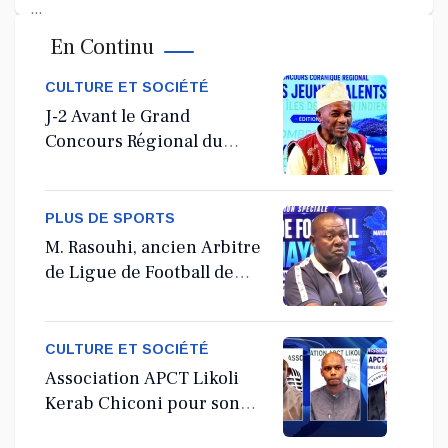
...
En Continu
Jul 11, 2026
CULTURE ET SOCIÉTÉ
J-2 Avant le Grand
Concours Régional du
Coranà Mayotte
PLUS DE SPORTS
M. Rasouhi, ancien Arbitre
de Ligue de Football de
Mayotte
CULTURE ET SOCIÉTÉ
Association APCT Likoli
Kerab Chiconi pour son
Assemblée Générale