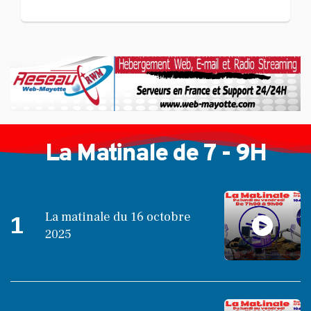
Langue KIBOSI
La Matinale de 7 - 9H
La matinale du 16 octobre
1
2025