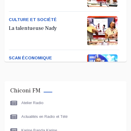
Tandhum Cour'an
CULTURE ET SOCIÉTÉ
La talentueuse Nady
SCAN ÉCONOMIQUE
Kira Bacar Adacolo pour Le
port de Longoni
Chiconi FM
PLUS DE SPORTS
Atelier Radio
L'Association Zé Run pour le
lancement de One Run – 17
Actualités en Radio et Télé
Communes
Karine Banda Karine