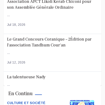
Association APCT Likoli Kerab Chiconi pour
son Assemblée Générale Ordinaire
...
Jul 18, 2026
Le Grand Concours Coranique – 2Édition par
l'association Tandhum Cour'an
...
Jul 12, 2026
La talentueuse Nady
...
En Continu
Jul 11, 2026
CULTURE ET SOCIÉTÉ