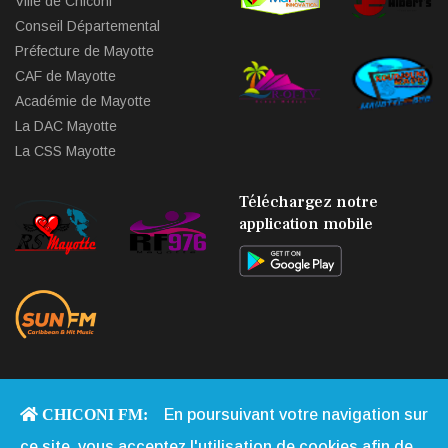
Ville de Chiconi
Conseil Départemental
Préfecture de Mayotte
CAF de Mayotte
Académie de Mayotte
La DAC Mayotte
La CSS Mayotte
Téléchargez notre
application mobile
CHICONI FM:
En poursuivant votre navigation sur
Copyright © 2013 - 2026 Chiconi FM. Tous Droits Réservés |
Qui
ce site, vous acceptez l'utilisation de cookies afin de