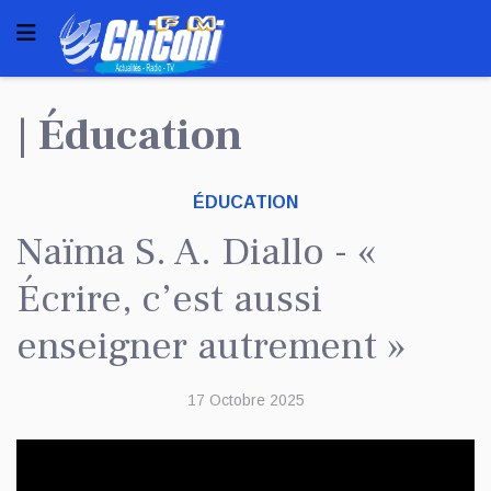
| Éducation
ÉDUCATION
Naïma S. A. Diallo - «
Écrire, c’est aussi
enseigner autrement »
17 Octobre 2025