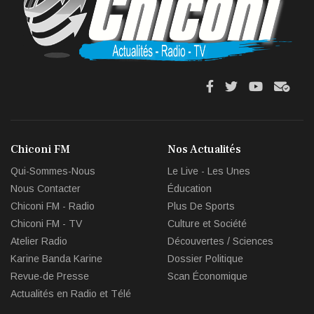
fa
fa
fab
fas
fa-
fa-
fa-
fa-
facebook
twitter
youtube
env
Chiconi FM
Nos Actualités
circl
Qui-Sommes-Nous
Le Live - Les Unes
che
Nous Contacter
Éducation
Chiconi FM - Radio
Plus De Sports
Chiconi FM - TV
Culture et Société
Atelier Radio
Découvertes / Sciences
Karine Banda Karine
Dossier Politique
Revue-de Presse
Scan Économique
Actualités en Radio et Télé