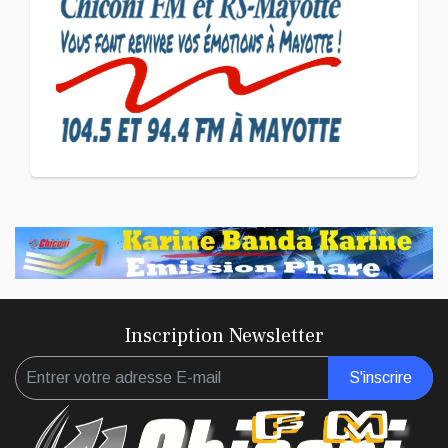
Pouce a partagé sa vision
d'un entrepreneuriat
CULTURE ET SOCIÉTÉ
L'association Marovoanio
et Reska NI Kalamu pour la
Langue KIBOSI
Inscription Newsletter
S'inscrire