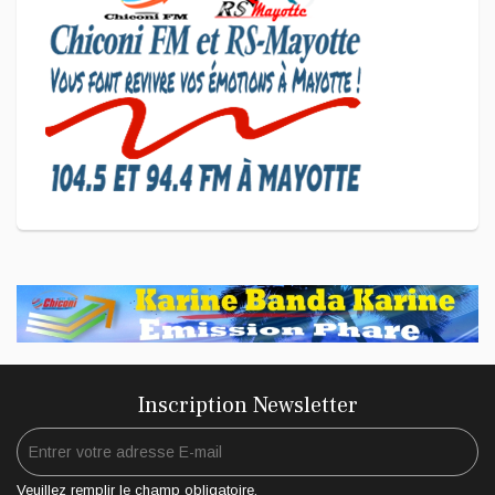
Coup de Pouce a partagé sa
vision d'un entrepreneuriat
CULTURE ET SOCIÉTÉ
L'association Marovoanio et
Reska NI Kalamu pour la
Langue KIBOSI
Inscription Newsletter
Veuillez remplir le champ obligatoire.