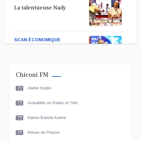
La talentueuse Nady
SCAN ÉCONOMIQUE
Kira Bacar Adacolo pour
Le port de Longoni
Chiconi FM
PLUS DE SPORTS
Atelier Radio
L'Association Zé Run pour
le lancement de One Run –
Actualités en Radio et Télé
17 Communes
Karine Banda Karine
LE LIVE - LES UNES
Le grand entretien avec Le
Revue de Presse
Maire de Chiconi