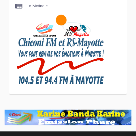
La Matinale
SCAN ÉCONOMIQUE
Le président de
l'association Coup de
Pouce a partagé sa vision
d'un entrepreneuriat
CULTURE ET SOCIÉTÉ
L'association Marovoanio
et Reska NI Kalamu pour la
Langue KIBOSI