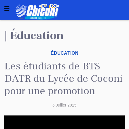
| Éducation
ÉDUCATION
Les étudiants de BTS
DATR du Lycée de Coconi
pour une promotion
6 Juillet 2025