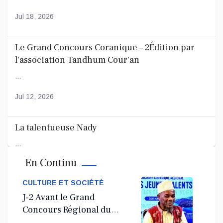
Jul 18, 2026
Le Grand Concours Coranique – 2Édition par
l'association Tandhum Cour'an
...
Jul 12, 2026
La talentueuse Nady
...
En Continu
Jul 11, 2026
CULTURE ET SOCIÉTÉ
J-2 Avant le Grand
Concours Régional du
Coranà Mayotte