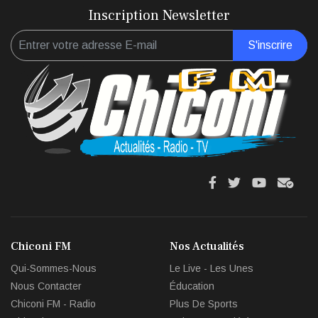
Inscription Newsletter
S'inscrire
fa
fa
fab
fas
fa-
fa-
fa-
fa-
facebook
twitter
youtube
env
Chiconi FM
Nos Actualités
circl
Qui-Sommes-Nous
Le Live - Les Unes
che
Nous Contacter
Éducation
Chiconi FM - Radio
Plus De Sports