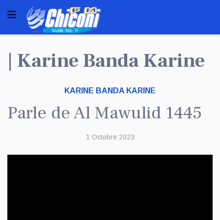
| Karine Banda Karine
KARINE BANDA KARINE
Parle de Al Mawulid 1445
1 Octobre 2023