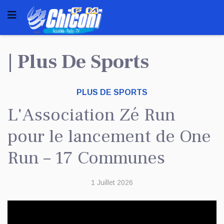
| Plus De Sports
PLUS DE SPORTS
L'Association Zé Run
pour le lancement de One
Run – 17 Communes
1 Juillet 2026