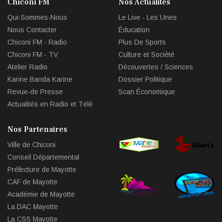
Chiconi FM
Nos Actualités
circl
Qui-Sommes-Nous
Le Live - Les Unes
che
Nous Contacter
Éducation
Chiconi FM - Radio
Plus De Sports
Chiconi FM - TV
Culture et Société
Atelier Radio
Découvertes / Sciences
Karine Banda Karine
Dossier Politique
Revue-de Presse
Scan Économique
Actualités en Radio et Télé
Nos Partenaires
Ville de Chiconi
Conseil Départemental
Préfecture de Mayotte
CAF de Mayotte
Académie de Mayotte
La DAC Mayotte
La CSS Mayotte