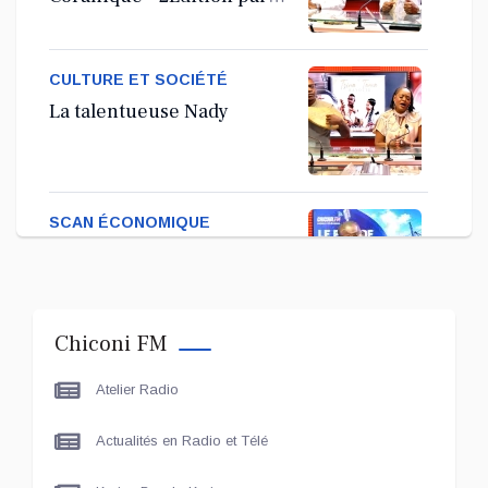
l'association Tandhum
Cour'an
CULTURE ET SOCIÉTÉ
La talentueuse Nady
SCAN ÉCONOMIQUE
Kira Bacar Adacolo pour
Le port de Longoni
Chiconi FM
PLUS DE SPORTS
Atelier Radio
L'Association Zé Run pour
le lancement de One Run –
Actualités en Radio et Télé
17 Communes