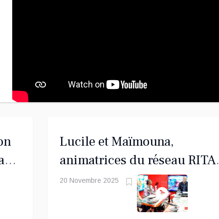
ion
Lucile et Maïmouna,
a
animatrices du réseau RITA
t
Mayotte
20 Novembre 2025