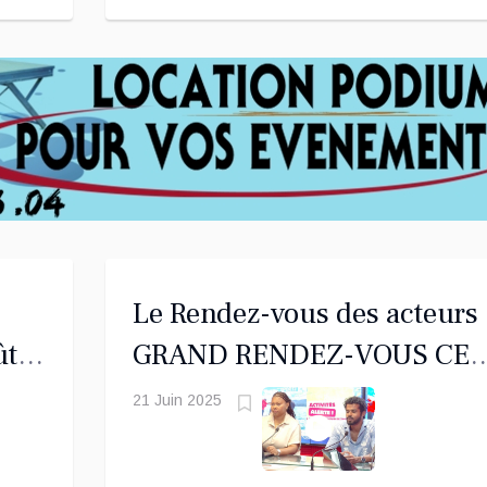
Le Rendez-vous des acteurs 
ût
GRAND RENDEZ-VOUS CE
WEEK-END À CHICONI
21 Juin 2025