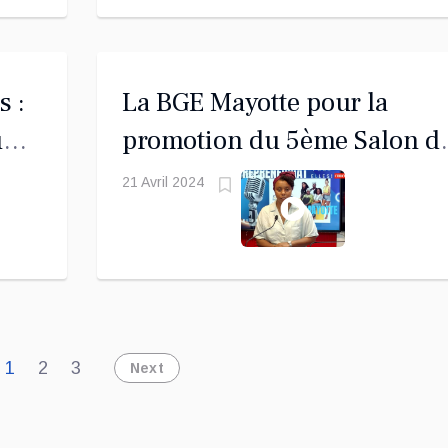
s :
La BGE Mayotte pour la
u
promotion du 5ème Salon d
l'entrepreneuriat au Fémini
21 Avril 2024
1
2
3
Next