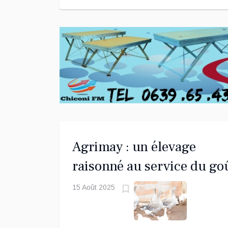
Agrimay : un élevage
raisonné au service du go
et du bien-être animal
15 Août 2025