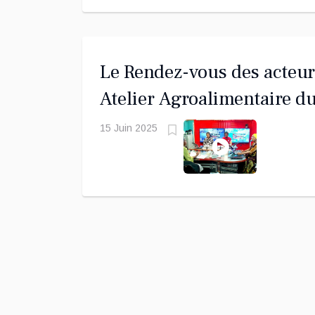
Le Rendez-vous des acteur
Atelier Agroalimentaire d
Lycée de Coconi
15 Juin 2025