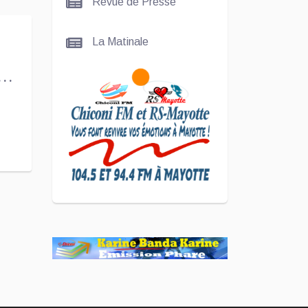
Revue de Presse
Nady
La Matinale
SCAN
e
ÉCONOMIQUE
Kira Bacar
Adacolo pour
Le port de
Longoni
PLUS DE
SPORTS
L'Association
Zé Run pour
le lancement
de One Run –
17