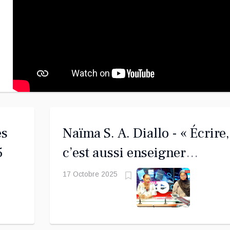
es
Naïma S. A. Diallo - « Écrire,
5
c’est aussi enseigner
autrement »
17 Octobre 2025