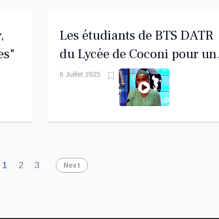
,
Les étudiants de BTS DATR
es"
du Lycée de Coconi pour un
promotion
6 Juillet 2025
1
2
3
Next