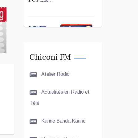
Kerab
Chiconi
pour son
CULTURE
Assemblée
ET SOCIÉTÉ
Générale
Ordinaire
Le Grand
Chiconi FM
Concours
Coranique –
Atelier Radio
2Édition par
l'association
CULTURE
Actualités en Radio et
Tandhum
ET
Cour'an
Télé
SOCIÉTÉ
Karine Banda Karine
La
talentueuse