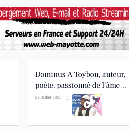
Dominus A Toybou, auteur,
poète, passionné de l’âme
humaine "Une part d'elles"
21 Juillet 2025