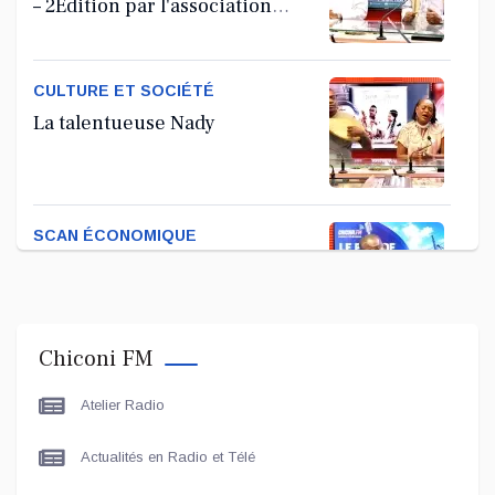
– 2Édition par l'association
Tandhum Cour'an
CULTURE ET SOCIÉTÉ
La talentueuse Nady
SCAN ÉCONOMIQUE
Kira Bacar Adacolo pour Le
port de Longoni
Chiconi FM
PLUS DE SPORTS
Atelier Radio
L'Association Zé Run pour le
lancement de One Run – 17
Actualités en Radio et Télé
Communes