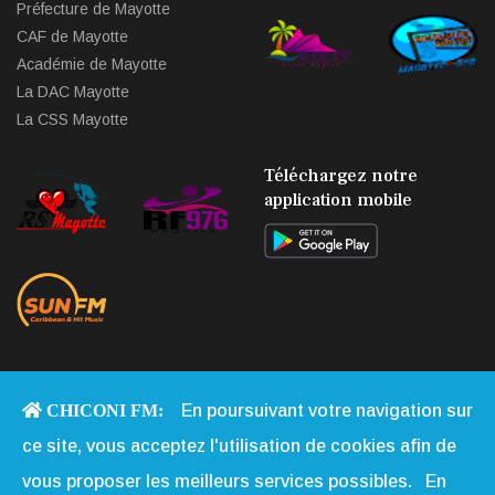
Préfecture de Mayotte
CAF de Mayotte
Académie de Mayotte
La DAC Mayotte
La CSS Mayotte
Téléchargez notre
application mobile
CHICONI FM:
En poursuivant votre navigation sur
Copyright © 2013 - 2026 Chiconi FM. Tous Droits Réservés |
Qui
ce site, vous acceptez l'utilisation de cookies afin de
Sommes-nous
|
Contact
|
Mentions légales
|
Webmail
|
vous proposer les meilleurs services possibles.
En
Réalisation:
Web-Mayotte