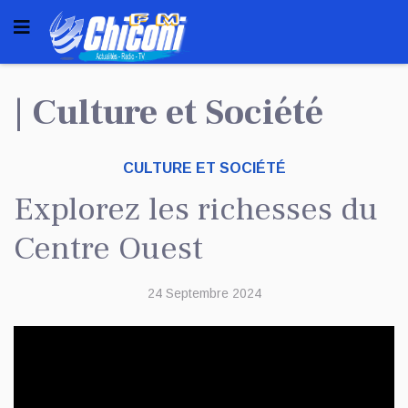
| Culture et Société
CULTURE ET SOCIÉTÉ
Explorez les richesses du
Centre Ouest
24 Septembre 2024