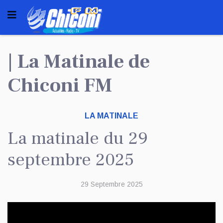
| La Matinale de
Chiconi FM
LA MATINALE
La matinale du 29
septembre 2025
29 Septembre 2025