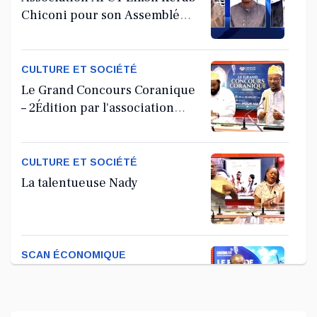
Chiconi pour son Assemblée
Générale Ordinaire
CULTURE ET SOCIÉTÉ
Le Grand Concours Coranique
– 2Édition par l'association
Tandhum Cour'an
CULTURE ET SOCIÉTÉ
La talentueuse Nady
SCAN ÉCONOMIQUE
Kira Bacar Adacolo pour Le
port de Longoni