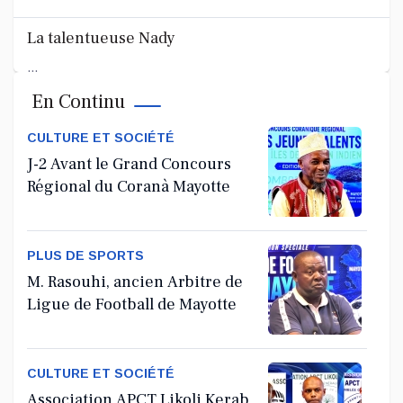
La talentueuse Nady
...
En Continu
Jul 11, 2026
CULTURE ET SOCIÉTÉ
J-2 Avant le Grand Concours
Régional du Coranà Mayotte
PLUS DE SPORTS
M. Rasouhi, ancien Arbitre de
Ligue de Football de Mayotte
CULTURE ET SOCIÉTÉ
Association APCT Likoli Kerab