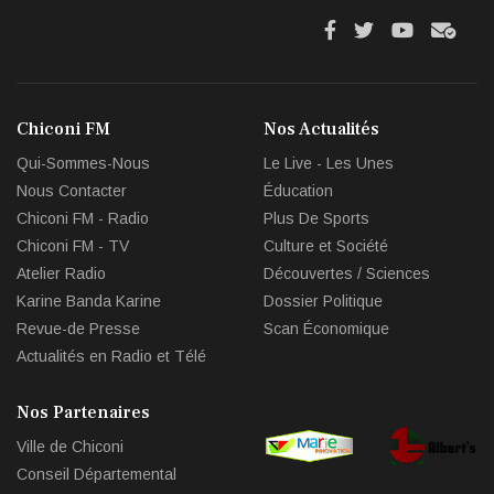
fa
fa
fab
fas
fa-
fa-
fa-
fa-
facebook
twitter
youtube
env
Chiconi FM
Nos Actualités
circl
Qui-Sommes-Nous
Le Live - Les Unes
che
Nous Contacter
Éducation
Chiconi FM - Radio
Plus De Sports
Chiconi FM - TV
Culture et Société
Atelier Radio
Découvertes / Sciences
Karine Banda Karine
Dossier Politique
Revue-de Presse
Scan Économique
Actualités en Radio et Télé
Nos Partenaires
Ville de Chiconi
Conseil Départemental