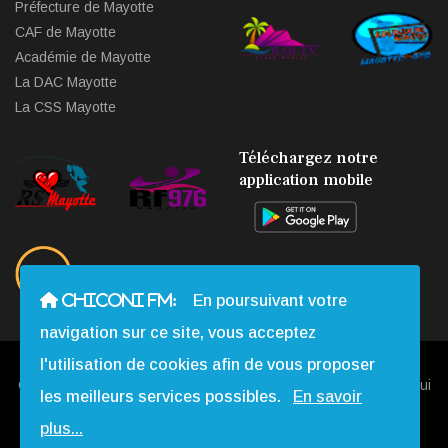
Préfecture de Mayotte
CAF de Mayotte
Académie de Mayotte
La DAC Mayotte
La CSS Mayotte
Téléchargez notre
application mobile
CHICONI FM:
En poursuivant votre
navigation sur ce site, vous acceptez
l'utilisation de cookies afin de vous proposer
Copyright © 2013 - 2026 Chiconi FM. Tous Droits Réservés |
Qui
les meilleurs services possibles.
En savoir
Sommes-nous
|
Contact
|
Mentions légales
|
Webmail
|
plus...
Réalisation:
Web-Mayotte