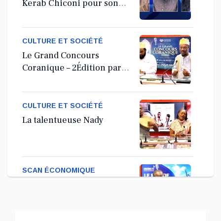
Kerab Chiconi pour son
Assemblée Générale
Ordinaire
CULTURE ET SOCIÉTÉ
Le Grand Concours
Coranique – 2Édition par
l'association Tandhum
Cour'an
CULTURE ET SOCIÉTÉ
La talentueuse Nady
SCAN ÉCONOMIQUE
Kira Bacar Adacolo pour
Le port de Longoni